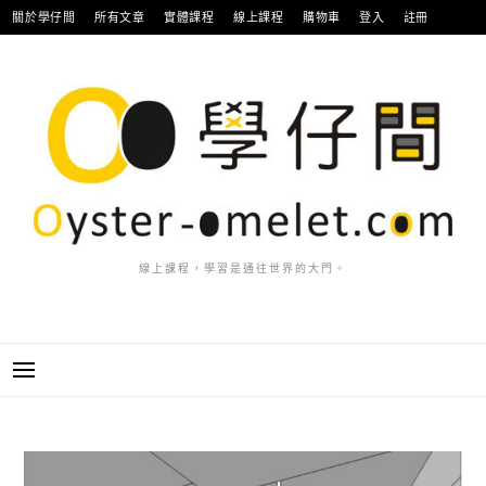
跳
關於學仔間
所有文章
實體課程
線上課程
購物車
登入
註冊
至
主
要
內
容
線上課程，學習是通往世界的大門。