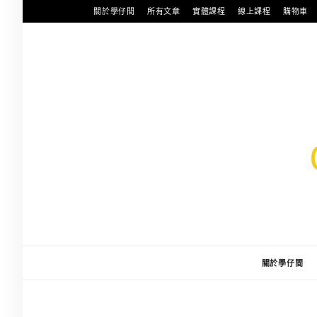
跳
關於學仔間
所有文章
實體課程
線上課程
購物車
至
主
要
內
容
關於學仔間