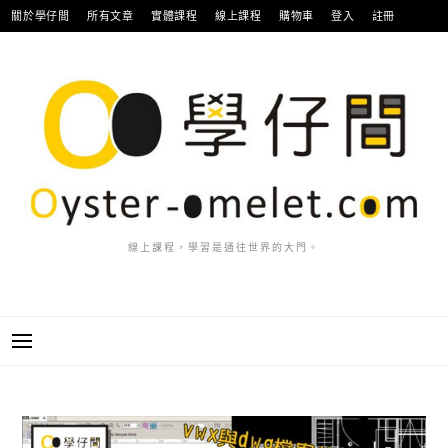
跳
關於學仔間
所有文章
實體課程
線上課程
購物車
登入
註冊
至
主
要
內
容
線上課程，學習是通往世界的大門。