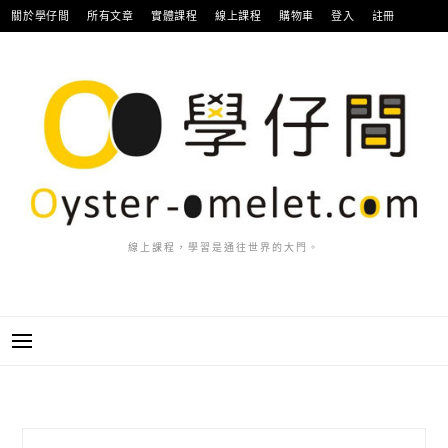
跳
關於學仔間
所有文章
實體課程
線上課程
購物車
登入
註冊
至
主
要
內
容
線上課程，學習是通往世界的大門。