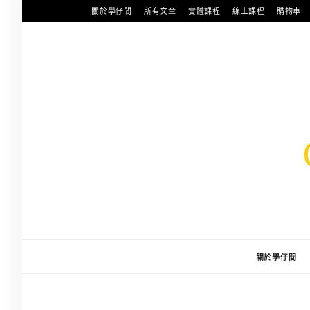
跳
關於學仔間
所有文章
實體課程
線上課程
購物車
至
主
要
內
容
關於學仔間