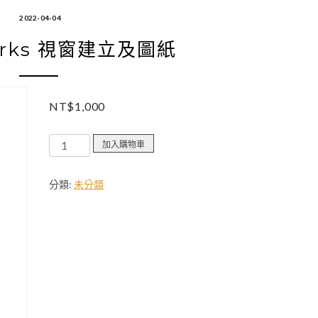
2022-04-04
works 視窗建立及圖紙
NT$
1,000
Vectorworks
加入購物車
視
窗
分類:
未分類
建
立
及
圖
紙
數
量