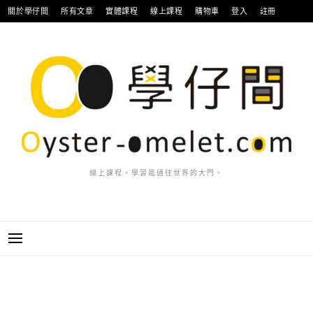
跳
關於學仔間
所有文章
實體課程
線上課程
購物車
登入
註冊
至
主
要
內
容
線上課程，學習是通往世界的大門。