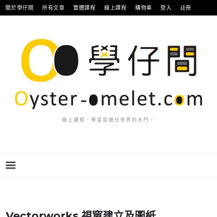
跳
關於學仔間
所有文章
實體課程
線上課程
購物車
登入
註冊
至
主
要
內
容
線上課程，學習是通往世界的大門。
Vectorworks 視窗建立及圖紙