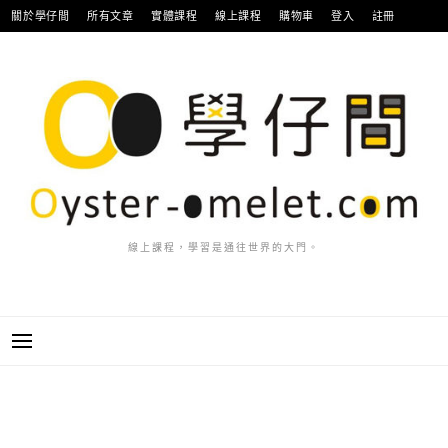
跳
關於學仔間
所有文章
實體課程
線上課程
購物車
登入
註冊
至
主
要
內
容
線上課程，學習是通往世界的大門。