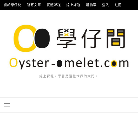
跳
關於學仔間
所有文章
實體課程
線上課程
購物車
登入
註冊
至
主
要
內
容
線上課程，學習是通往世界的大門。